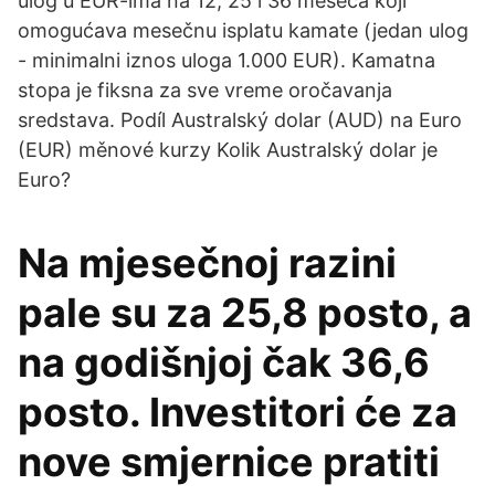
ulog u EUR-ima na 12, 25 i 36 meseca koji
omogućava mesečnu isplatu kamate (jedan ulog
- minimalni iznos uloga 1.000 EUR). Kamatna
stopa je fiksna za sve vreme оročavanja
sredstava. Podíl Australský dolar (AUD) na Euro
(EUR) měnové kurzy Kolik Australský dolar je
Euro?
Na mjesečnoj razini
pale su za 25,8 posto, a
na godišnjoj čak 36,6
posto. Investitori će za
nove smjernice pratiti