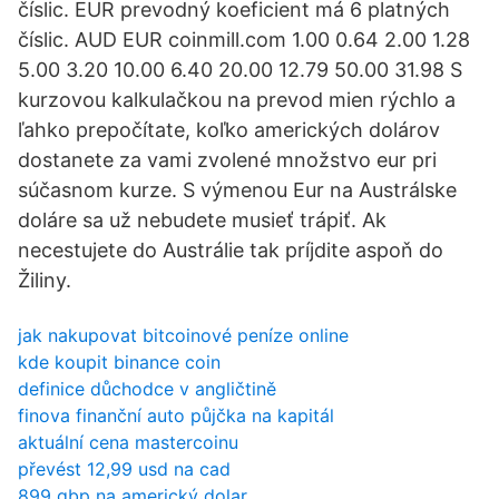
číslic. EUR prevodný koeficient má 6 platných
číslic. AUD EUR coinmill.com 1.00 0.64 2.00 1.28
5.00 3.20 10.00 6.40 20.00 12.79 50.00 31.98 S
kurzovou kalkulačkou na prevod mien rýchlo a
ľahko prepočítate, koľko amerických dolárov
dostanete za vami zvolené množstvo eur pri
súčasnom kurze. S výmenou Eur na Austrálske
doláre sa už nebudete musieť trápiť. Ak
necestujete do Austrálie tak príjdite aspoň do
Žiliny.
jak nakupovat bitcoinové peníze online
kde koupit binance coin
definice důchodce v angličtině
finova finanční auto půjčka na kapitál
aktuální cena mastercoinu
převést 12,99 usd na cad
899 gbp na americký dolar