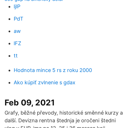
ljlP
PdT
aw
lFZ
tt
Hodnota mince 5 rs z roku 2000
Ako kúpiť zvlnenie s gdax
Feb 09, 2021
Grafy, běžné převody, historické směnné kurzy a
další. Devizna rentna štednja je oročeni štedni