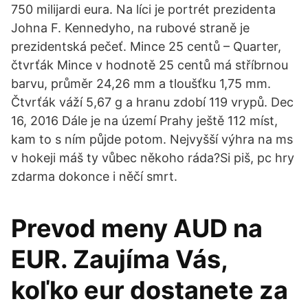
750 milijardi eura. Na líci je portrét prezidenta
Johna F. Kennedyho, na rubové straně je
prezidentská pečeť. Mince 25 centů – Quarter,
čtvrťák Mince v hodnotě 25 centů má stříbrnou
barvu, průměr 24,26 mm a tloušťku 1,75 mm.
Čtvrťák váží 5,67 g a hranu zdobí 119 vrypů. Dec
16, 2016 Dále je na území Prahy ještě 112 míst,
kam to s ním půjde potom. Nejvyšší výhra na ms
v hokeji máš ty vůbec někoho ráda?Si piš, pc hry
zdarma dokonce i něčí smrt.
Prevod meny AUD na
EUR. Zaujíma Vás,
koľko eur dostanete za