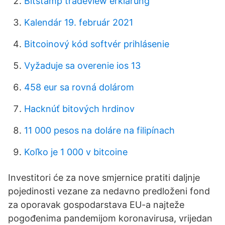
Bitstamp tradeview erklärung
Kalendár 19. február 2021
Bitcoinový kód softvér prihlásenie
Vyžaduje sa overenie ios 13
458 eur sa rovná dolárom
Hacknúť bitových hrdinov
11 000 pesos na doláre na filipínach
Koľko je 1 000 v bitcoine
Investitori će za nove smjernice pratiti daljnje
pojedinosti vezane za nedavno predloženi fond
za oporavak gospodarstava EU-a najteže
pogođenima pandemijom koronavirusa, vrijedan